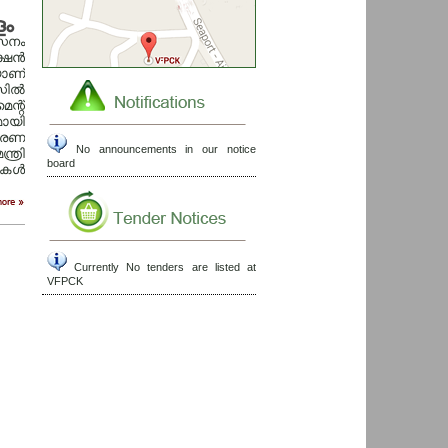
ളം
കസനം
ഷന്‍
യാണ്
ില്‍
ന്റ്
മായി
 ഭരണ
No announcements in our notice
ത്രി
board
കള്‍
Currently No tenders are listed at
VFPCK