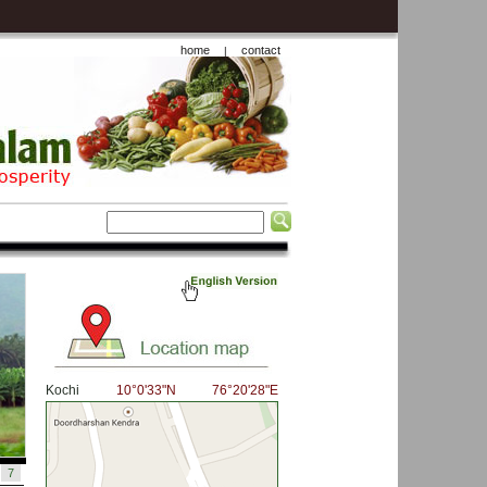
home
contact
|
Kochi
10°0'33"N 76°20'28"E
7