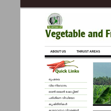
ABOUT US
THRUST AREAS
രൂപരേഖ
വില നിലവാരം
ഓണ്‍ ലൈന്‍ ഷോപ്പിങ്ങ്
പരിശീലന വീഡിയോ
കൃഷിരീതികള്‍
കാലാവസ്ഥ വിവരങ്ങള്‍