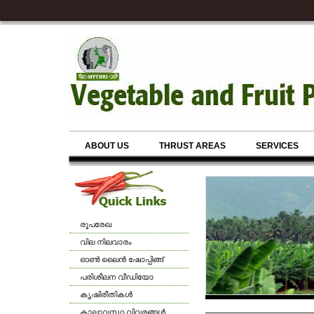
ABOUT US
THRUST AREAS
SERVICES
രൂപരേഖ
വില നിലവാരം
ഓണ്‍ ലൈന്‍ ഷോപ്പിങ്ങ്
പരിശീലന വീഡിയോ
കൃഷിരീതികള്‍
കാലാവസ്ഥ വിവരങ്ങള്‍