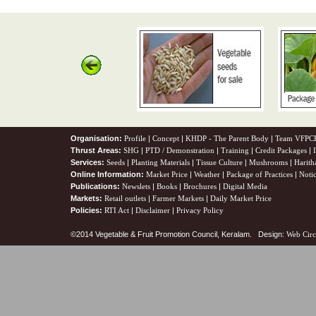
Organisation:
Profile
|
Concept
|
KHDP - The Parent Body
|
Team VFPC
Thrust Areas:
SHG
|
PTD / Demonstration
|
Training
|
Credit Packages
|
Services:
Seeds
|
Planting Materials
|
Tissue Culture
|
Mushrooms
|
Harith
Online Information:
Market Price
|
Weather
|
Package of Practices
|
Noti
Publications:
Newslets
|
Books
|
Brochures
|
Digital Media
Markets:
Retail outlets
|
Farmer Markets
|
Daily Market Price
Policies:
RTI Act
|
Disclaimer
|
Privacy Policy
©2014 Vegetable & Fruit Promotion Council, Keralam. Design:
Web Circ