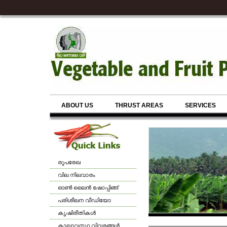
ABOUT US
THRUST AREAS
SERVICES
രൂപരേഖ
വില നിലവാരം
ഓണ്‍ ലൈന്‍ ഷോപ്പിങ്ങ്
പരിശീലന വീഡിയോ
കൃഷിരീതികള്‍
കാലാവസ്ഥ വിവരങ്ങള്‍