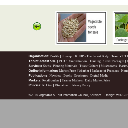
Organisation:
Profile
|
Concept
|
KHDP - The Parent Body
|
Team VFPC
Thrust Areas:
SHG
|
PTD / Demonstration
|
Training
|
Credit Packages
|
Services:
Seeds
|
Planting Materials
|
Tissue Culture
|
Mushrooms
|
Harith
Online Information:
Market Price
|
Weather
|
Package of Practices
|
Noti
Publications:
Newslets
|
Books
|
Brochures
|
Digital Media
Markets:
Retail outlets
|
Farmer Markets
|
Daily Market Price
Policies:
RTI Act
|
Disclaimer
|
Privacy Policy
©2014 Vegetable & Fruit Promotion Council, Keralam. Design:
Web Circ